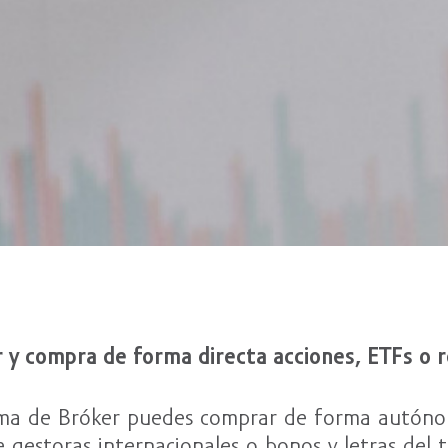
 y compra de forma directa acciones, ETFs o re
forma de Bróker puedes comprar de forma autóno
e gestoras internacionales o bonos y letras del 