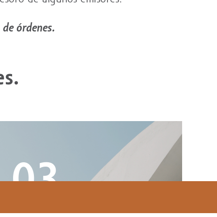
 de órdenes.
es.
03