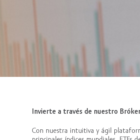
Invierte a través de nuestro Bróker
Con nuestra intuitiva y ágil plata
principales índices mundiales, ETFs d